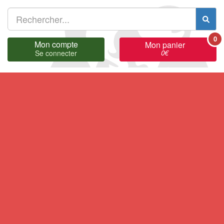
0
Mon compte
Mon panier
0
€
Se connecter