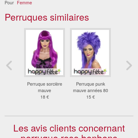
Pour
Femme
Perruques similaires
luo violet
Perruque sorcière
Perruque punk
Perruque
range
mauve
mauve années 80
lil
 €
18 €
15 €
14
Les avis clients concernant
perruque rose bonbons