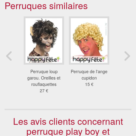
Perruques similaires
e homme
Perruque loup
Perruque de l'ange
Perruque 
ue noire
garou. Oreilles et
cupidon
play bo
lée
rouflaquettes
15 €
moustache
 €
27 €
20
Les avis clients concernant
perruque play boy et