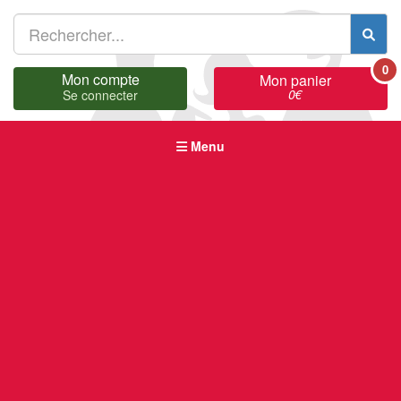
0
Mon compte
Mon panier
0
€
Se connecter
Menu