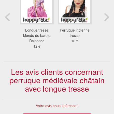
e femme
Longue tresse
Perruque indienne
Perruque L
e avec
blonde de barbie
tresse
Tomb r
tresses
Raiponce
16 €
11
 €
12 €
Les avis clients concernant
perruque médiévale châtain
avec longue tresse
Votre avis nous intéresse !