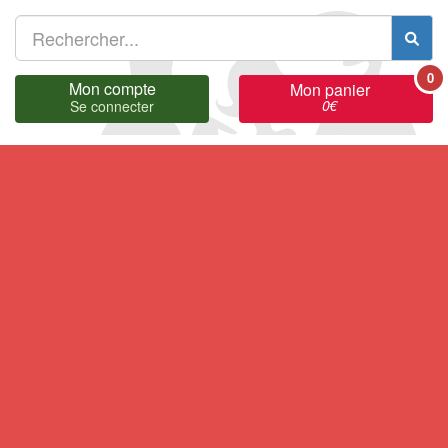
0
Mon compte
Mon panier
0
€
Se connecter