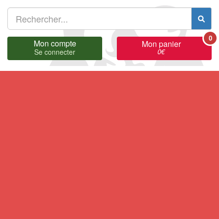
0
Mon compte
Mon panier
0
€
Se connecter