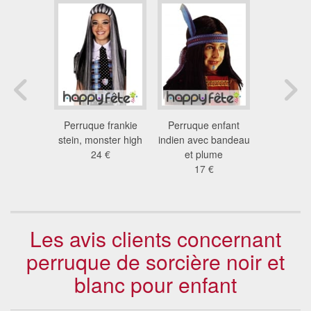
de black
Perruque frankie
Perruque enfant
Rajout p
ly
stein, monster high
indien avec bandeau
multicolore
 €
24 €
et plume
6.5
17 €
Les avis clients concernant
perruque de sorcière noir et
blanc pour enfant