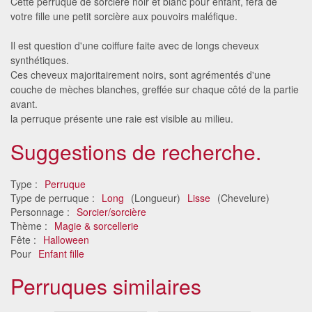
Cette perruque de sorcière noir et blanc pour enfant, fera de
votre fille une petit sorcière aux pouvoirs maléfique.
Il est question d'une coiffure faite avec de longs cheveux
synthétiques.
Ces cheveux majoritairement noirs, sont agrémentés d'une
couche de mèches blanches, greffée sur chaque côté de la partie
avant.
la perruque présente une raie est visible au milieu.
Suggestions de recherche.
Type :
Perruque
Type de perruque :
Long
(Longueur)
Lisse
(Chevelure)
Personnage :
Sorcier/sorcière
Thème :
Magie & sorcellerie
Fête :
Halloween
Pour
Enfant fille
Perruques similaires