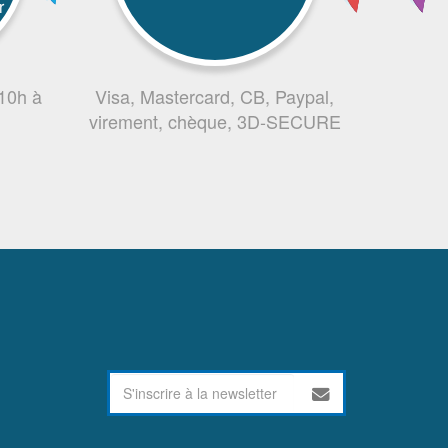
r
 10h à
Visa, Mastercard, CB, Paypal,
virement, chèque, 3D-SECURE