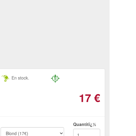
En stock.
17
€
Quantitï¿½