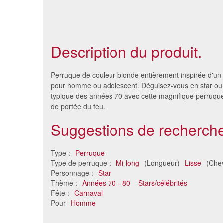
Description du produit.
Perruque de couleur blonde entièrement inspirée d'un 
pour homme ou adolescent. Déguisez-vous en star o
typique des années 70 avec cette magnifique perruque
de portée du feu.
Suggestions de recherche
Type :
Perruque
Type de perruque :
Mi-long
(Longueur)
Lisse
(Chev
Personnage :
Star
Perruque homme déluré
Perruq
Thème :
Années 70 - 80
Stars/célébrités
19 €
Fête :
Carnaval
Pour
Homme