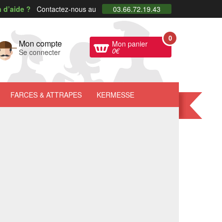
 d’aide ?
Contactez-nous au
03.66.72.19.43
0
Mon compte
Mon panier
0
€
Se connecter
FARCES
& ATTRAPES
KERMESSE