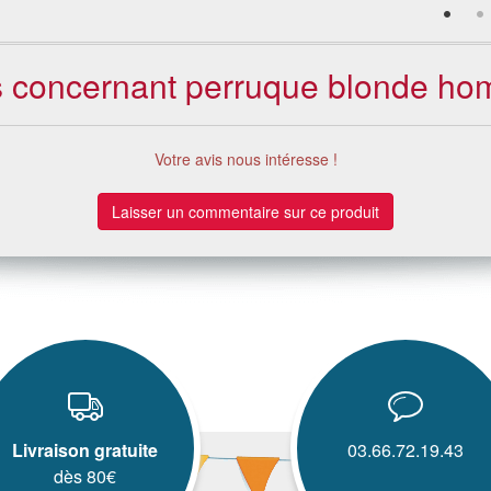
nts concernant perruque blonde h
Votre avis nous intéresse !
Laisser un commentaire sur ce produit
Livraison gratuite
03.66.72.19.43
dès 80€