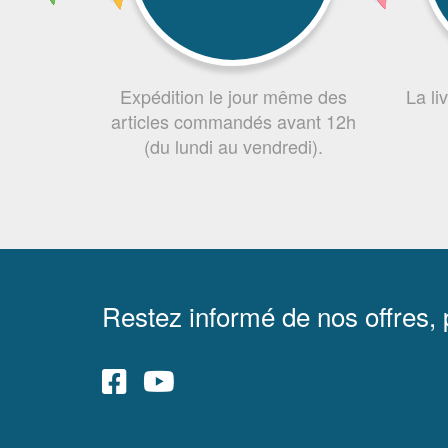
Expédition le jour même des
La li
articles commandés avant 12h
(du lundi au vendredi).
Restez informé de nos offres,