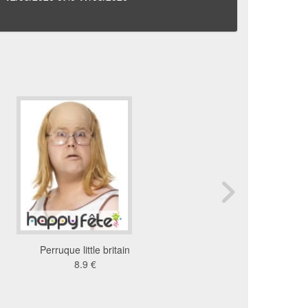
Perruque little britain
Perruque Brice de N
8.9 €
15 €