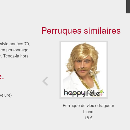
Perruques similaires
style années 70,
u en personnage
. Tenez-la hors
.
elure)
ue de Surfer blond
Perruque de vieux dragueur
18 €
blond
18 €