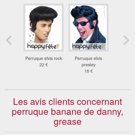
orange à
Perruque elvis rock
Perruque elvis
Perruque 
noire
22 €
presley
elvis p
9 €
18 €
17
Les avis clients concernant
perruque banane de danny,
grease