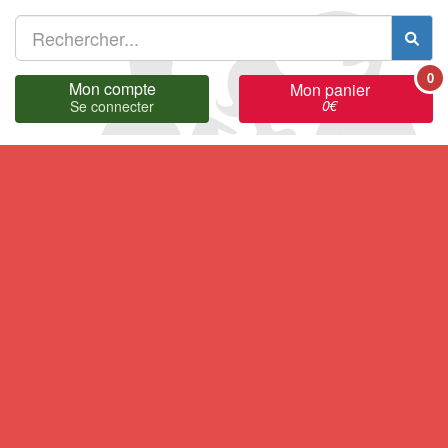
0
Mon compte
Mon panier
0
€
Se connecter