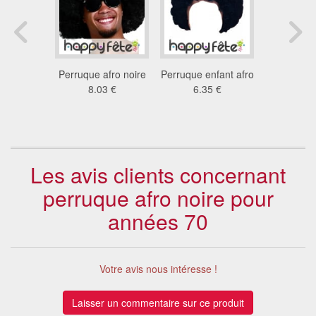
erruque
Perruque afro noire
Perruque enfant afro
Grosse p
unie
8.03 €
6.35 €
afro 
8 €
11
Les avis clients concernant
perruque afro noire pour
années 70
Votre avis nous intéresse !
Laisser un commentaire sur ce produit