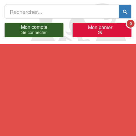
0
Mon compte
Mon panier
0
€
Se connecter