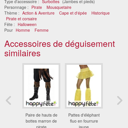
Type d'accessoire :
Surbottes
(Jambes et pieds)
Personnage :
Pirate
Mousquetaire
Thème :
Action & Aventure
Cape et d'épée
Historique
Pirate et corsaire
Fête :
Halloween
Pour
Homme
Femme
Accessoires de déguisement
similaires
léphant en
Paire de hauts de
Pattes d'éléphant
Pattes d'é
 rouges
bottes marron de
fluo en fourrure
fourrure
 €
pirate
jaune
12