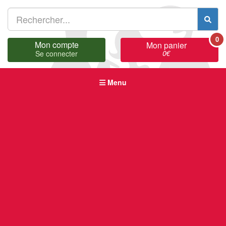
0
Mon compte
Mon panier
0
€
Se connecter
Menu