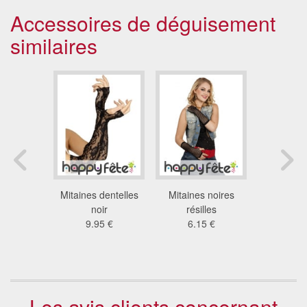
Accessoires de déguisement
similaires
urts en
Mitaines dentelles
Mitaines noires
Gants n
e noire
noir
résilles
dentell
8 €
9.95 €
6.15 €
attache
3.7
Les avis clients concernant