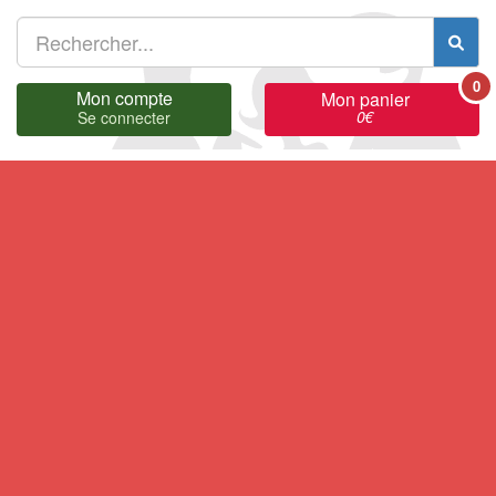
0
Mon compte
Mon panier
0
€
Se connecter