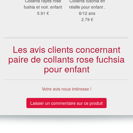
ollants 70
Collants rayés rose
Collants fuschia en
Body m
116/128
fushia et noir. enfant
résille pour enfant .
longues 14
9 €
5.91 €
6/12 ans
116/
2.79 €
19
Les avis clients concernant
paire de collants rose fuchsia
pour enfant
Votre avis nous intéresse !
Laisser un commentaire sur ce produit