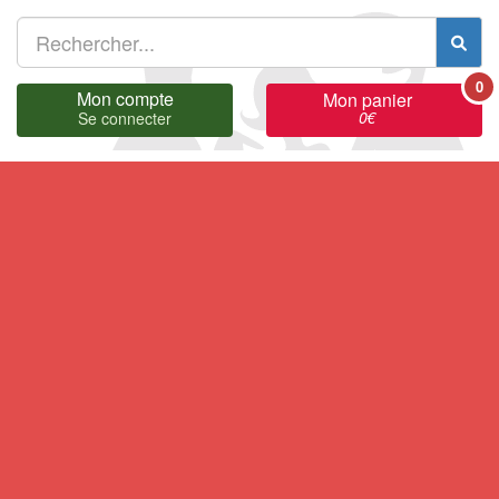
0
Mon compte
Mon panier
0
€
Se connecter