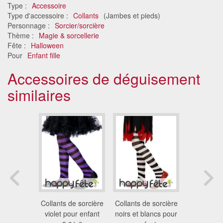
Type :
Accessoire
Type d'accessoire :
Collants
(Jambes et pieds)
Personnage :
Sorcier/sorcière
Thème :
Magie & sorcellerie
Fête :
Halloween
Pour
Enfant fille
Accessoires de déguisement
similaires
ollants 70
Collants de sorcière
Collants de sorcière
Collants d
140/152
violet pour enfant
noirs et blancs pour
pour enfan