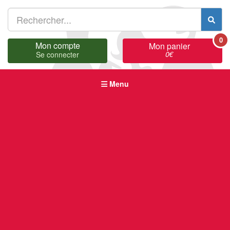
0
Mon compte
Mon panier
0
€
Se connecter
Menu