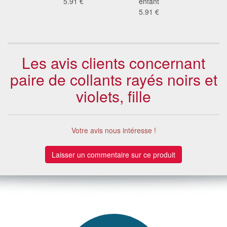
9 €
5.91 €
enfant
no
5.91 €
5.9
Les avis clients concernant
paire de collants rayés noirs et
violets, fille
Votre avis nous intéresse !
Laisser un commentaire sur ce produit