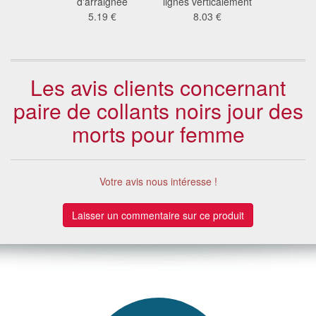
ur adulte.
d'arraignée
lignés verticalement
d'araignée 
1 €
5.19 €
8.03 €
4.5
Les avis clients concernant
paire de collants noirs jour des
morts pour femme
Votre avis nous intéresse !
Laisser un commentaire sur ce produit