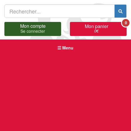
0
Mon compte
Mon panier
0
€
Se connecter
Menu