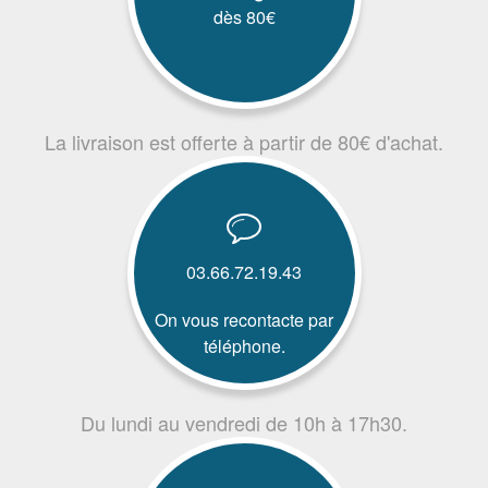
dès 80€
La livraison est offerte à partir de 80€ d'achat.
03.66.72.19.43
On vous recontacte par
téléphone.
Du lundi au vendredi de 10h à 17h30.