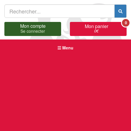
0
Mon compte
Mon panier
0
€
Se connecter
Menu