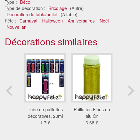
Type :
Déco
Type de décoration :
Bricolage
(Autre)
Décoration de table/buffet
(A table)
Fête :
Carnaval
Halloween
Anniversaires
Noël
Nouvel an
Décorations similaires
 moyennes
Tube de paillettes
Paillettes Fines en
Tube pa
vert
décoratives, 20ml
alu Or
multic
 €
1.7 €
6.68 €
0.8