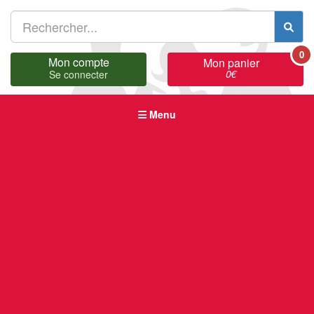
0
Mon compte
Mon panier
0
€
Se connecter
Menu