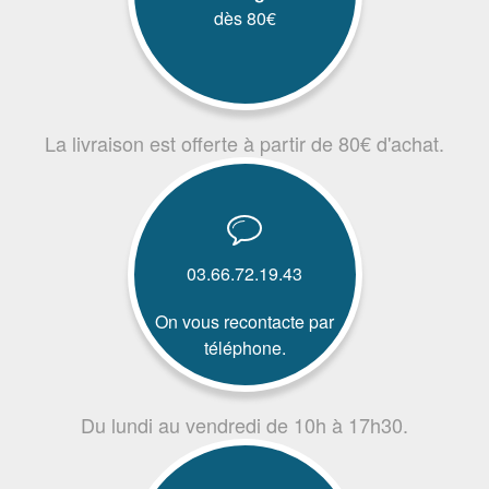
dès 80€
La livraison est offerte à partir de 80€ d'achat.
03.66.72.19.43
On vous recontacte par
téléphone.
Du lundi au vendredi de 10h à 17h30.