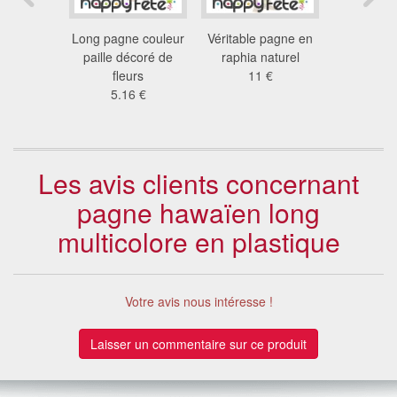
hia long
Long pagne couleur
Véritable pagne en
Pagne et 
color
paille décoré de
raphia naturel
en raphia
9 €
fleurs
11 €
pail
5.16 €
5.1
Les avis clients concernant
pagne hawaïen long
multicolore en plastique
Votre avis nous intéresse !
Laisser un commentaire sur ce produit