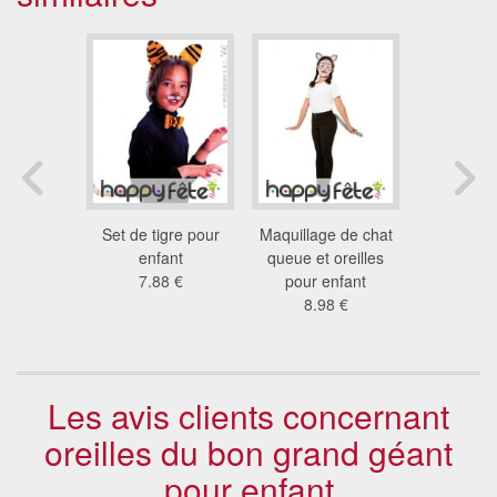
re le lapin
Set de tigre pour
Maquillage de chat
Oreilles de
nfant
enfant
queue et oreilles
lapin pou
 €
7.88 €
pour enfant
12
8.98 €
Les avis clients concernant
oreilles du bon grand géant
pour enfant