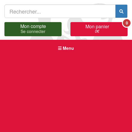
0
Mon compte
Mon panier
0
€
Se connecter
Menu