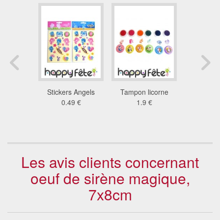
avon reine
Stickers Angels
Tampon licorne
Baguette
eiges
0.49 €
1.9 €
coeur l
4 €
4.1
Les avis clients concernant
oeuf de sirène magique,
7x8cm