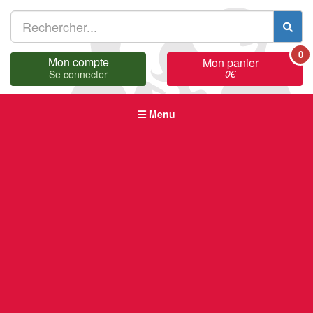
0
Mon compte
Mon panier
0
€
Se connecter
Menu