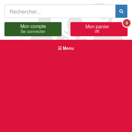
0
Mon compte
Mon panier
0
€
Se connecter
Menu