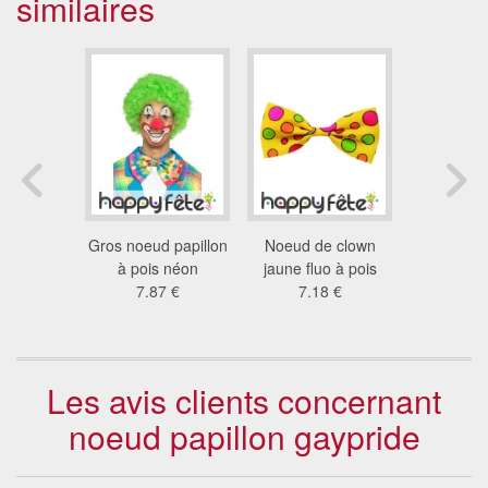
similaires
apillon
Gros noeud papillon
Noeud de clown
Gros No
c en ciel
à pois néon
jaune fluo à pois
clown 
7 €
7.87 €
7.18 €
11
Les avis clients concernant
noeud papillon gaypride