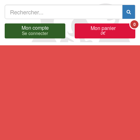
0
Mon compte
Mon panier
0
€
Se connecter