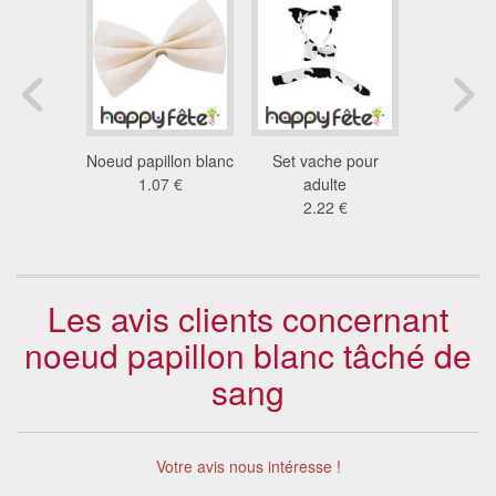
apillon
Noeud papillon blanc
Set vache pour
Noeud papi
be
1.07 €
adulte
avec b
7 €
2.22 €
0.8
Les avis clients concernant
noeud papillon blanc tâché de
sang
Votre avis nous intéresse !