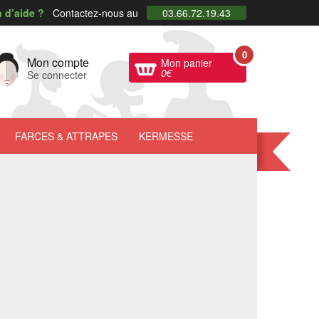
 d’aide ?
Contactez-nous au
03.66.72.19.43
0
Mon compte
Mon panier
0
€
Se connecter
FARCES
& ATTRAPES
KERMESSE