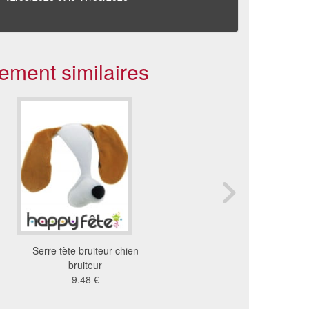
ement similaires
Serre tète bruiteur chien
Oreilles et trompe élé
bruiteur
9.32 €
9.48 €