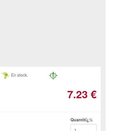
En stock.
7.23
€
Quantitï¿½