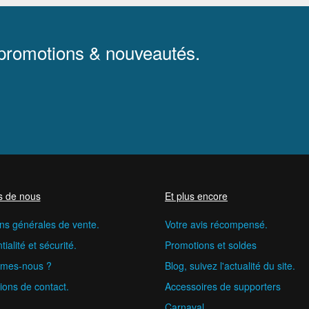
 promotions & nouveautés.
s de nous
Et plus encore
ns générales de vente.
Votre avis récompensé.
ialité et sécurité.
Promotions et soldes
mes-nous ?
Blog, suivez l'actualité du site.
ions de contact.
Accessoires de supporters
Carnaval