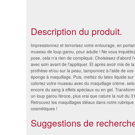
Description du produit.
Impressionnez et terrorisez votre entourage, en porta
museau de loup garou, pour adulte ! Ne vous inquiétez
pose, cela n'a rien de compliqué. Choisissez d'abord 
avec soin avant de l'appliquer. Et après avoir mis de la 
prothèse et/ou sur la peau, tamponnez à l'aide de vos 
éponge à maquillage. Puis, mettez du latex liquide sur 
coloriez votre museau avec du maquillage crème, selon
encore du sang à effets spéciaux ou en gel. Transform
un loup garou féroce, plus vrai que nature la nuit du 3
Retrouvez les maquillages idéaux dans notre rubrique 
cosmétiques !
Serre tète bruiteur tigre
Nez
bruiteur
Suggestions de recherche
9.48 €