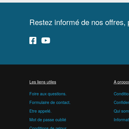
Restez informé de nos offres,
Les liens utiles
A propo
Foire aux questions.
Conditio
Formulaire de contact.
Confident
Etre appelé.
Qui som
Mot de passe oublié
Informat
Conditions de retour.