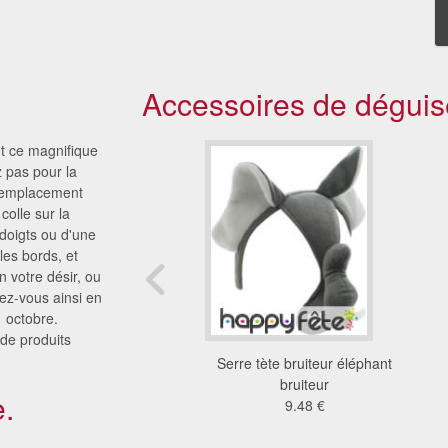
Accessoires de déguis
nt ce magnifique
 pas pour la
l'emplacement
colle sur la
doigts ou d'une
les bords, et
 votre désir, ou
ez-vous ainsi en
1 octobre.
de produits
 et dents lapin
Serre tète bruiteur éléphant
2.9 €
bruiteur
.
9.48 €