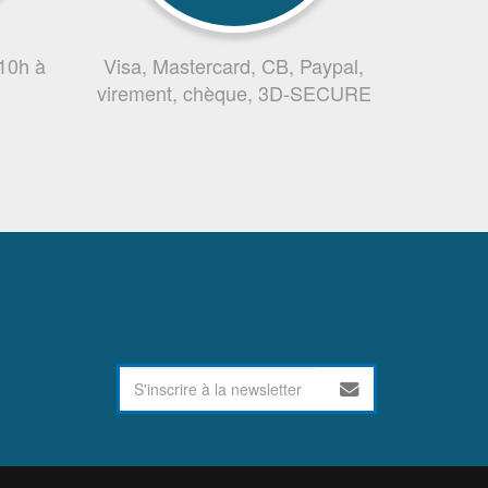
 10h à
Visa, Mastercard, CB, Paypal,
virement, chèque, 3D-SECURE