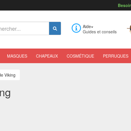
Besoin
Aide
Guides et conseils
MASQUES
CHAPEAUX
COSMÉTIQUE
PERRUQUES
de Viking
ing