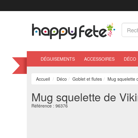
DÉGUISEMENTS
ACCESSOIRES
DÉCO
Accueil
Déco
Goblet et flutes
Mug squelette 
Mug squelette de Vik
Référence :
96376