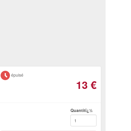
épuisé
13
€
Quantitï¿½