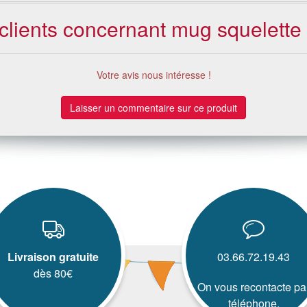
 clients concernant mug squelette 
Votre avis nous intéresse !
Laisser un commentaire sur ce produit
Livraison gratuite
03.66.72.19.43
dès 80€
On vous recontacte pa
téléphone.