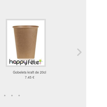
Gobelets kraft de 20cl
Décorations pirates pour
7.45 €
d'anniversaire
2.42 €