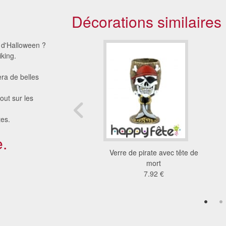
Décorations similaires
 d'Halloween ?
king.
era de belles
out sur les
tes.
.
 gobelets 20 cl
Verre de pirate avec tête de
iodégradable
mort
18 €
7.92 €