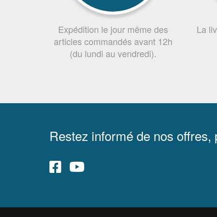
Expédition le jour même des
La li
articles commandés avant 12h
(du lundi au vendredi).
Restez informé de nos offres,