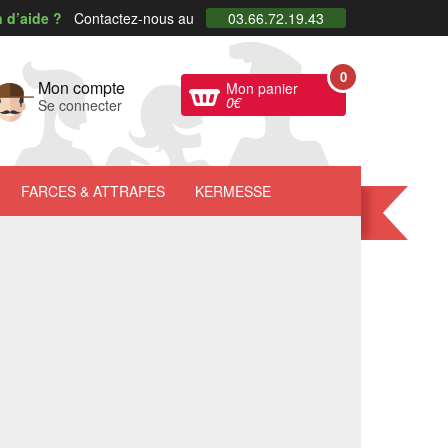
 d’aide ?
Contactez-nous au
03.66.72.19.43
0
Mon compte
Mon panier
0
€
Se connecter
FARCES
& ATTRAPES
KERMESSE