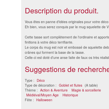
Description du produit.
Vous êtes en panne d'idées originales pour votre déco
Eh bien, vous serez conquis par le mug squelette de Vi
Cette tasse sort complètement de l'ordinaire et apport
finitions à votre déco terrifiante.
Le corps du mug est noir et embossé de squelette deb
crânes qui forment la base de la tasse.
Celle-ci est doté d'une anse faite de faux os très réalis
Suggestions de recherche
10 flutes a champagne pied
50
chocolat
b
Type :
Déco
6.49 €
Type de décoration :
Goblet et flutes
(A table)
Thème :
Action & Aventure
Magie & sorcellerie
Médiéval/Moyen Age
Historique
Fête :
Halloween