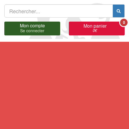
0
Mon compte
Mon panier
0
€
Se connecter