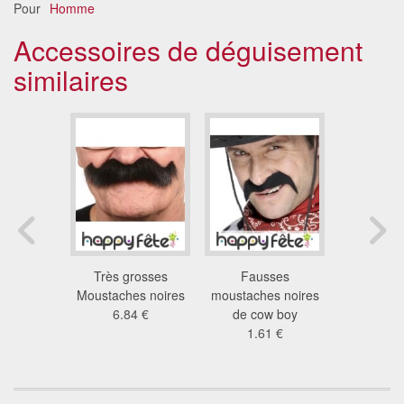
Pour
Homme
Accessoires de déguisement
similaires
noires et
Très grosses
Fausses
Moustache
aches
Moustaches noires
moustaches noires
cow boy
3 €
6.84 €
de cow boy
9.2
1.61 €