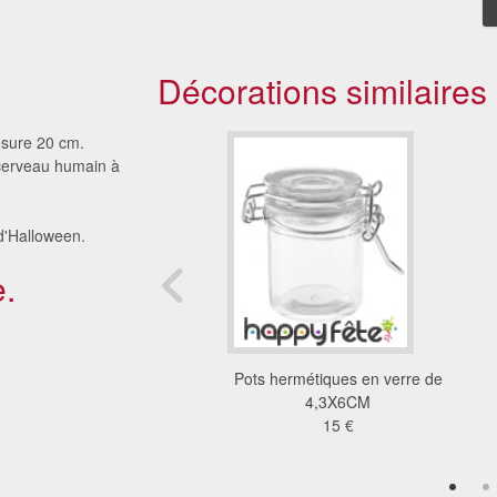
Décorations similaires
esure 20 cm.
 cerveau humain à
 d'Halloween.
.
ussette de noel
Pots hermétiques en verre de
2.02 €
4,3X6CM
15 €