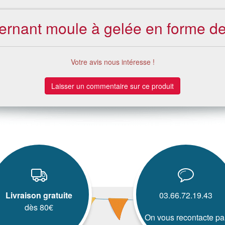
cernant moule à gelée en forme d
Votre avis nous intéresse !
Laisser un commentaire sur ce produit
Livraison gratuite
03.66.72.19.43
dès 80€
On vous recontacte pa