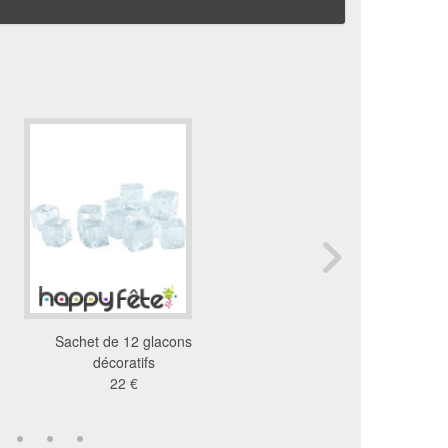
Sachet de 12 glacons
Fil en nylon transparen
décoratifs
mm x 25 m
22 €
4.39 €