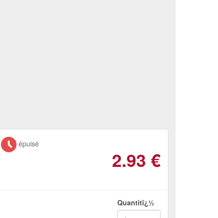
épuisé
2.93
€
Quantitï¿½