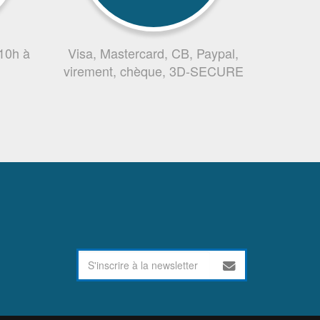
 10h à
Visa, Mastercard, CB, Paypal,
virement, chèque, 3D-SECURE