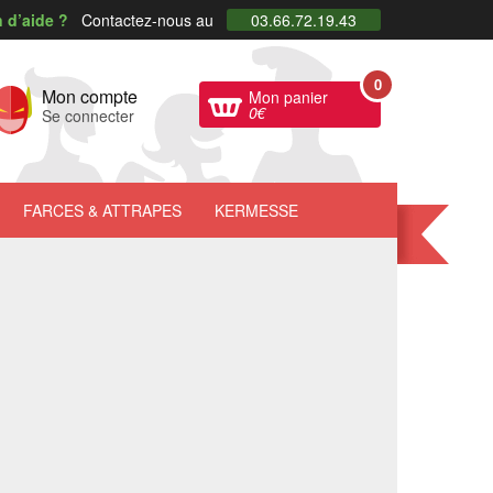
 d’aide ?
Contactez-nous au
03.66.72.19.43
0
Mon compte
Mon panier
0
€
Se connecter
FARCES
& ATTRAPES
KERMESSE