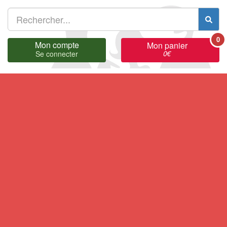
0
Mon compte
Mon panier
0
€
Se connecter