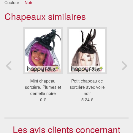
Couleur :
Noir
Chapeaux similaires
 sorciere
Mini chapeau
Petit chapeau de
Chapeau de
 et plumes
sorcière. Plumes et
sorcière avec voile
adulte ave
res
dentelle noire
noir
ne
 €
0 €
5.24 €
15
Les avis clients concernant