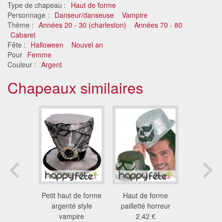
Type de chapeau :
Haut de forme
Personnage :
Danseur/danseuse
Vampire
Thème :
Années 20 - 30 (charleston)
Années 70 - 80
Cabaret
Fête :
Halloween
Nouvel an
Pour
Femme
Couleur :
Argent
Chapeaux similaires
cylindre
Petit haut de forme
Haut de forme
Haut de f
rgent
argenté style
pailletté horreur
paillettes
4 €
vampire
2.42 €
1.3