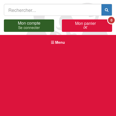
0
Mon compte
Mon panier
0
€
Se connecter
Menu