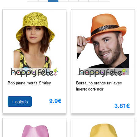
Bob jaune motifs Smiley
Borsalino orange uni avec
liseret doré noir
9.9€
1 coloris
3.81€