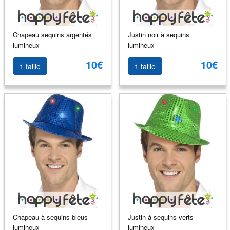
Chapeau sequins argentés
Justin noir à sequins
lumineux
lumineux
10€
10€
1 taille
1 taille
Chapeau à sequins bleus
Justin à sequins verts
lumineux
lumineux