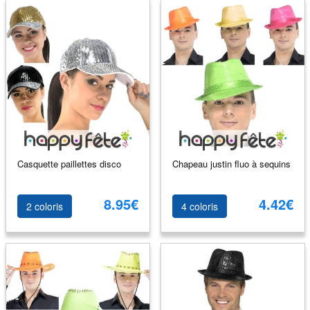
Casquette paillettes disco
Chapeau justin fluo à sequins
8.95€
4.42€
2 coloris
4 coloris