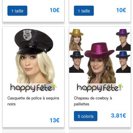
10€
10€
1 taille
1 taille
Casquette de police à sequins
Chapeau de cowboy à
noirs
paillettes
3.81€
5 coloris
13€