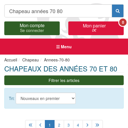
0
Mon compte
Mon panier
0
€
Se connecter
Menu
Accueil
Chapeau
Annees-70-80
CHAPEAUX DES ANNÉES 70 ET 80
Filtrer les articles
Tri:
1
2
3
4