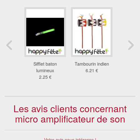
stique de
Sifflet baton
Tambourin indien
Trompette
 cm
lumineux
6.21 €
4.3
6 €
2.25 €
Les avis clients concernant
micro amplificateur de son
Votre avis nous intéresse !