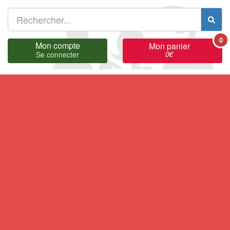
0
Mon compte
Mon panier
0
€
Se connecter