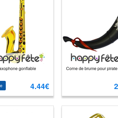
axophone gonflable
Corne de brume pour pirate
4.44€
2
le