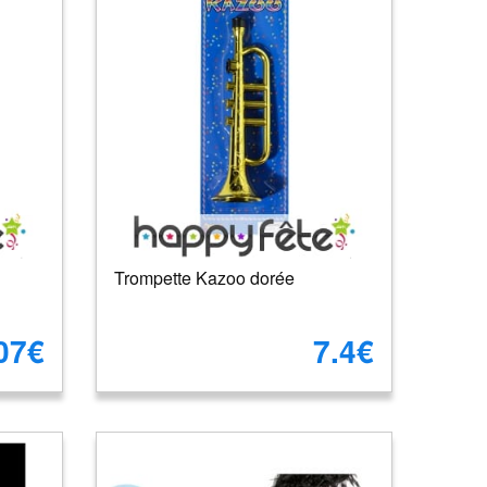
Trompette Kazoo dorée
07€
7.4€