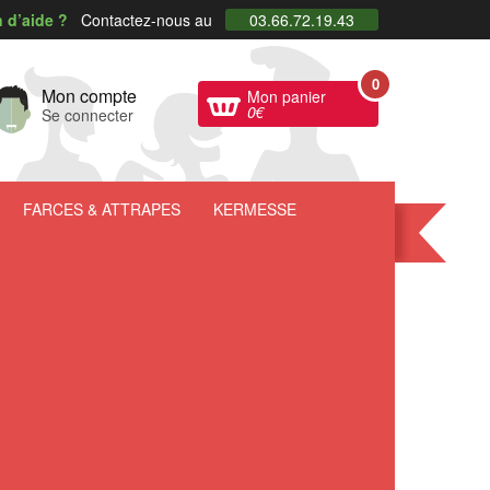
 d’aide ?
Contactez-nous au
03.66.72.19.43
0
Mon compte
Mon panier
0
€
Se connecter
FARCES
& ATTRAPES
KERMESSE