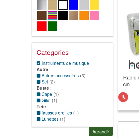
Catégories
Instruments de musique
Autre
:
Autres accessoires
(
3
)
Radio o
Set
(
2
)
cm
Buste
:
Cape
(
1
)
Gilet
(
1
)
Tête
:
fausses oreilles
(
1
)
Lunettes
(
1
)
Serre tête
(
1
)
Agrandir