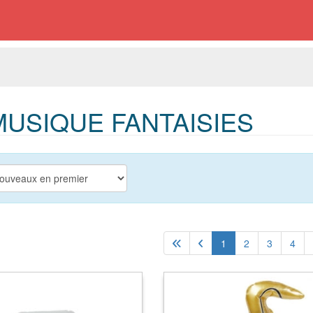
USIQUE FANTAISIES
1
2
3
4