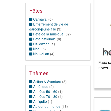
Fêtes
Carnaval
(
6
)
Enterrement de vie de
garcon/jeune fille
(
3
)
Fête de la musique
(
32
)
Fête nationale
(
6
)
Halloween
(
1
)
Noël
(
5
)
Nouvel an
(
4
)
Faux s
notes
Thèmes
Action & Aventure
(
3
)
Amérique
(
2
)
Années 50 - 60
(
1
)
Années 70 - 80
(
4
)
Antiquité
(
1
)
Autour du monde
(
16
)