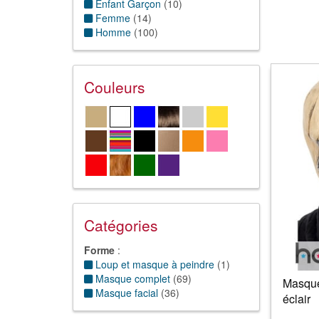
Enfant Garçon
(
10
)
Femme
(
14
)
Homme
(
100
)
Couleurs
Catégories
Forme
:
Loup et masque à peindre
(
1
)
Masque complet
(
69
)
Masque
Masque facial
(
36
)
éclair