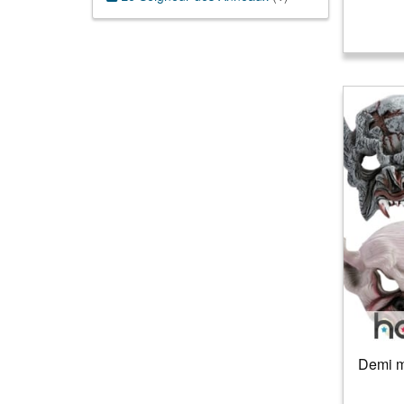
Zombie
(
5
)
Demi m