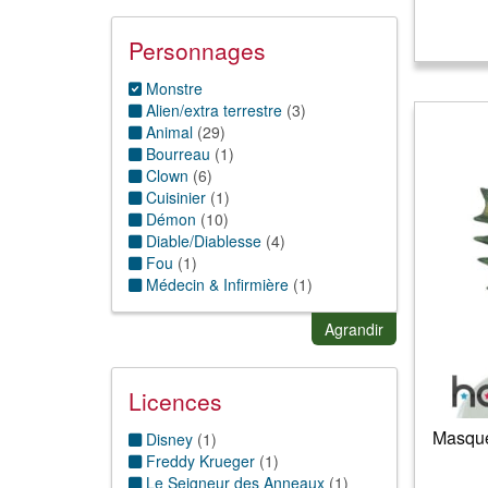
Horreur
(
89
)
Humour
(
5
)
Personnages
Magie & sorcellerie
(
27
)
Musique
(
2
)
Monstre
Nature
(
1
)
Alien/extra terrestre
(
3
)
Pirate et corsaire
(
2
)
Animal
(
29
)
Punk
(
1
)
Bourreau
(
1
)
Rock'n roll
(
2
)
Clown
(
6
)
Cuisinier
(
1
)
Démon
(
10
)
Diable/Diablesse
(
4
)
Fou
(
1
)
Médecin & Infirmière
(
1
)
Momie
(
3
)
Ogre
(
1
)
Agrandir
Rocker
(
1
)
Soldats/officiers
(
2
)
Sorcier/sorcière
(
2
)
Licences
Squelette
(
7
)
Masque
Tueur
(
10
)
Disney
(
1
)
Vampire
(
5
)
Freddy Krueger
(
1
)
Vieux/Vieille
(
1
)
Le Seigneur des Anneaux
(
1
)