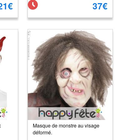
21€
37€
x
Masque de monstre au visage
déformé.