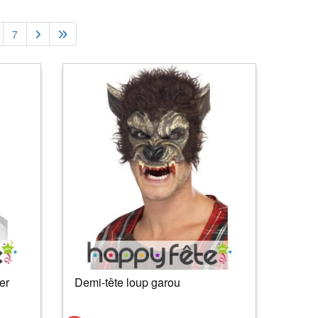
7
er
Demi-tête loup garou