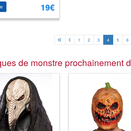
19€
le
1
2
3
4
5
6
ues de monstre prochainement d