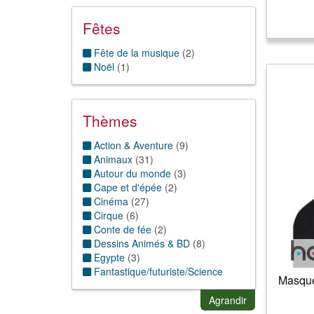
Fêtes
Fête de la musique
(
2
)
Noël
(
1
)
Thèmes
Action & Aventure
(
9
)
Animaux
(
31
)
Autour du monde
(
3
)
Cape et d'épée
(
2
)
Cinéma
(
27
)
Cirque
(
6
)
Conte de fée
(
2
)
Dessins Animés & BD
(
8
)
Egypte
(
3
)
Fantastique/futuriste/Science
Masque
fiction
(
12
)
Fruit/Legume
(
3
)
Agrandir
Guerre
(
2
)