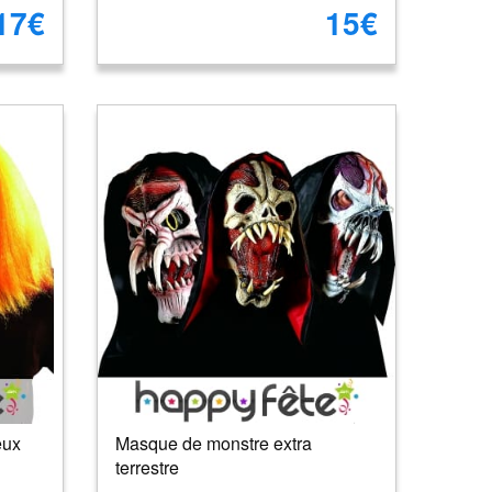
17€
15€
eux
Masque de monstre extra
terrestre