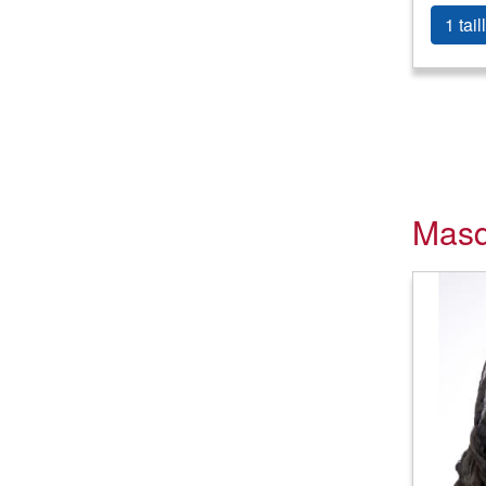
1 tail
Masq