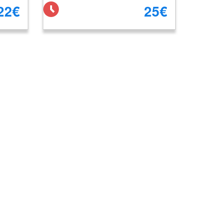
22€
25€