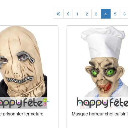
1
2
3
4
5
6
 prisonnier fermeture
Masque horreur chef cuisini