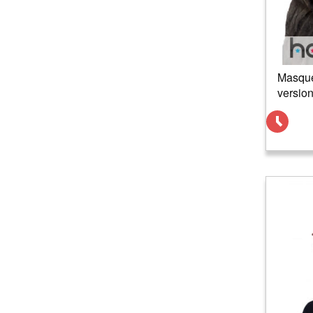
Masque
versio