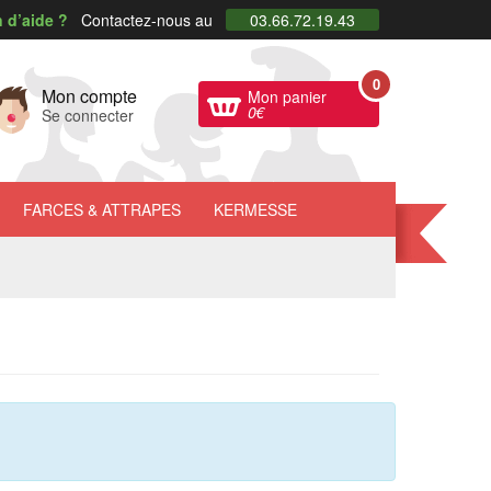
 d’aide ?
Contactez-nous au
03.66.72.19.43
0
Mon compte
Mon panier
0
€
Se connecter
FARCES
& ATTRAPES
KERMESSE