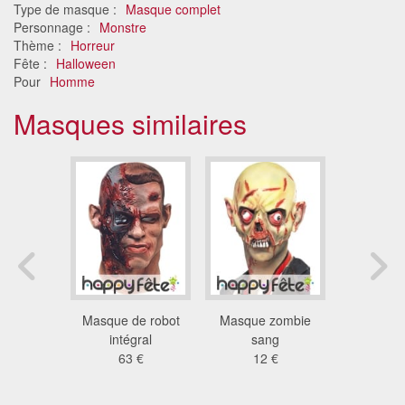
Type de masque :
Masque complet
Personnage :
Monstre
Thème :
Horreur
Fête :
Halloween
Pour
Homme
Masques similaires
'horreur
Masque de robot
Masque zombie
Masque cr
agoule
intégral
sang
rock
 €
63 €
12 €
13