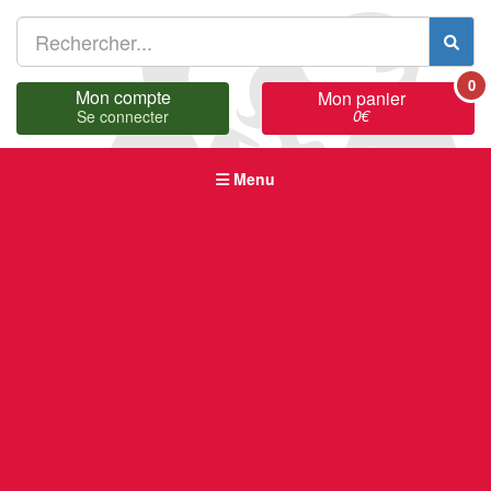
0
Mon compte
Mon panier
0
€
Se connecter
Menu