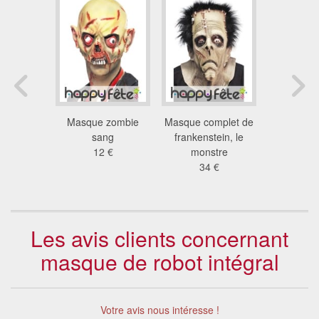
e djamel
Masque zombie
Masque complet de
Masque cr
let
sang
frankenstein, le
rock
 €
12 €
monstre
13
34 €
Les avis clients concernant
masque de robot intégral
Votre avis nous intéresse !