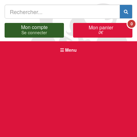
0
Mon compte
Mon panier
0
€
Se connecter
Menu