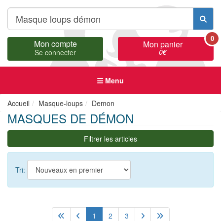
0
Mon compte
Mon panier
0
€
Se connecter
Menu
Accueil
Masque-loups
Demon
MASQUES DE DÉMON
Filtrer les articles
Tri:
1
2
3