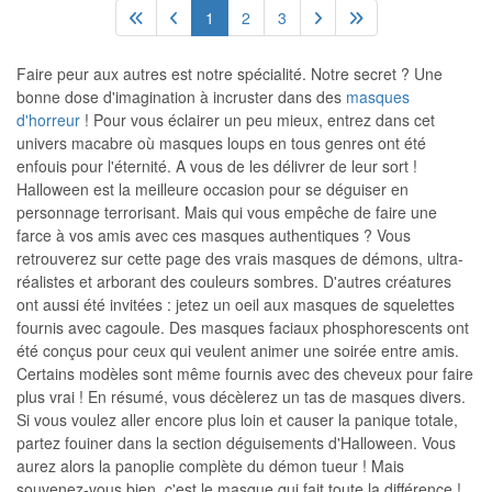
1
2
3
Faire peur aux autres est notre spécialité. Notre secret ? Une
bonne dose d'imagination à incruster dans des
masques
d'horreur
! Pour vous éclairer un peu mieux, entrez dans cet
univers macabre où masques loups en tous genres ont été
enfouis pour l'éternité. A vous de les délivrer de leur sort !
Halloween est la meilleure occasion pour se déguiser en
personnage terrorisant. Mais qui vous empêche de faire une
farce à vos amis avec ces masques authentiques ? Vous
retrouverez sur cette page des vrais masques de démons, ultra-
réalistes et arborant des couleurs sombres. D'autres créatures
ont aussi été invitées : jetez un oeil aux masques de squelettes
fournis avec cagoule. Des masques faciaux phosphorescents ont
été conçus pour ceux qui veulent animer une soirée entre amis.
Certains modèles sont même fournis avec des cheveux pour faire
plus vrai ! En résumé, vous décèlerez un tas de masques divers.
Si vous voulez aller encore plus loin et causer la panique totale,
partez fouiner dans la section déguisements d'Halloween. Vous
aurez alors la panoplie complète du démon tueur ! Mais
souvenez-vous bien, c'est le masque qui fait toute la différence !