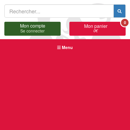
0
Mon compte
Mon panier
0
€
Se connecter
Menu