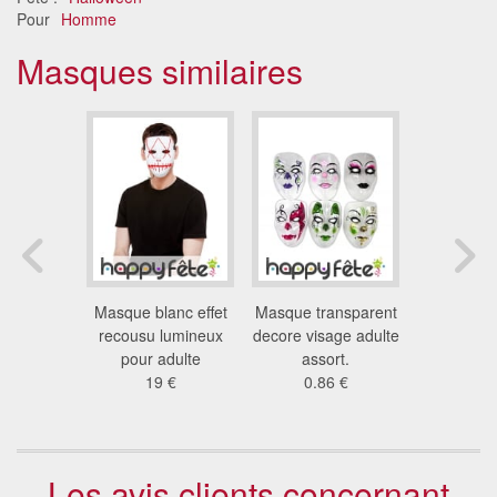
Pour
Homme
Masques similaires
 clown à
Masque blanc effet
Masque transparent
Masque p
 cousue,
recousu lumineux
decore visage adulte
porcelain
lte
pour adulte
assort.
12
 €
19 €
0.86 €
Les avis clients concernant