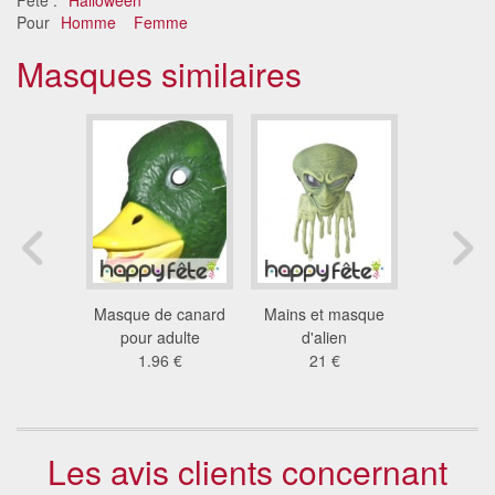
Pour
Homme
Femme
Masques similaires
de chat
Masque de canard
Mains et masque
Masque d
4 €
pour adulte
d'alien
Dinosaure,
1.96 €
21 €
7.7
Les avis clients concernant