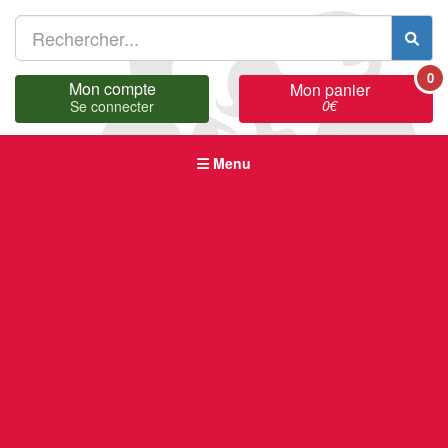
0
Mon compte
Mon panier
0
€
Se connecter
Menu