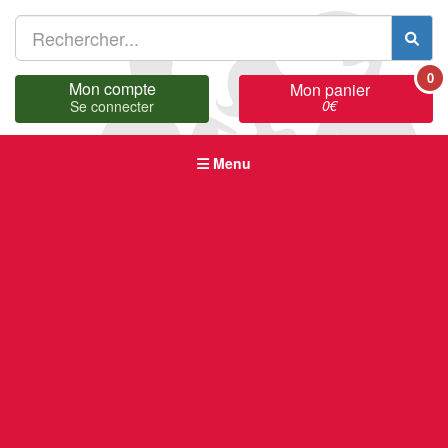
0
Mon compte
Mon panier
0
€
Se connecter
Menu