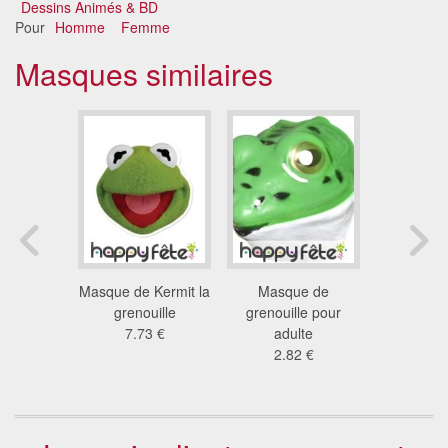
Dessins Animés & BD
Pour
Homme
Femme
Masques similaires
e canard
Masque de Kermit la
Masque de
Masque de
dulte
grenouille
grenouille pour
le croco
6 €
7.73 €
adulte
car
2.82 €
7.7