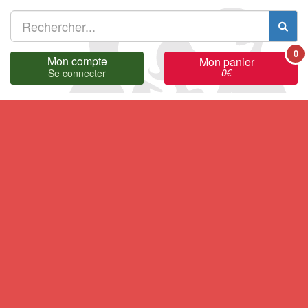
0
Mon compte
Mon panier
0
€
Se connecter