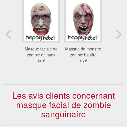
acial de
Masque faciale de
Masque de monstre
Masque d
te de mort
zombie en latex
zombie balafré
en carto
8 €
14 €
16 €
Walkin
5.9
Les avis clients concernant
masque facial de zombie
sanguinaire