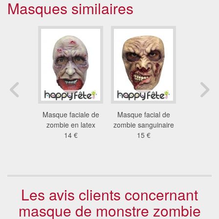
Masques similaires
ciale de
Masque faciale de
Masque facial de
Masque d
e horrible
zombie en latex
zombie sanguinaire
en carto
 €
14 €
15 €
Walkin
5.9
Les avis clients concernant
masque de monstre zombie