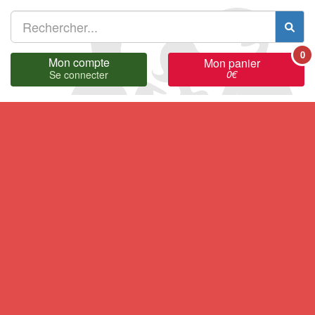
0
Mon compte
Mon panier
0
€
Se connecter