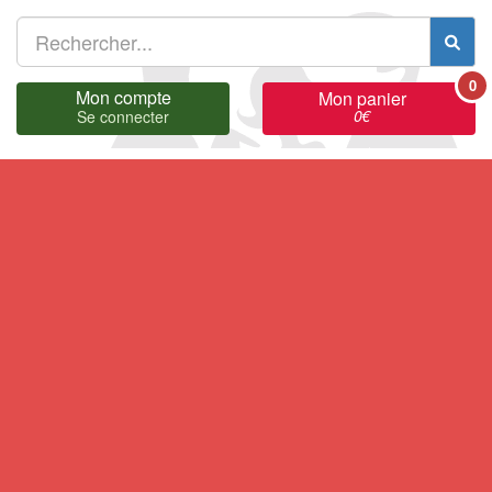
0
Mon compte
Mon panier
0
€
Se connecter