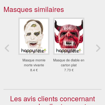
Masques similaires
e Animal
Masque momie
Masque de diable en
Masque f
et show
morte vivante
carton plat
clown sin
3 €
8.4 €
7.73 €
cheveux
17
Les avis clients concernant