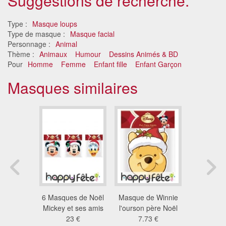
Suggestions de recherche.
Type :
Masque loups
Type de masque :
Masque facial
Personnage :
Animal
Thème :
Animaux
Humour
Dessins Animés & BD
Pour
Homme
Femme
Enfant fille
Enfant Garçon
Masques similaires
 Rudolph
6 Masques de Noël
Masque de Winnie
Masque d
en carton
Mickey et ses amis
l'ourson père Noël
père 
3 €
23 €
7.73 €
4.1