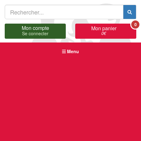
0
Mon compte
Mon panier
0
€
Se connecter
Menu