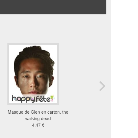
Masque de Glen en carton, the
Masque du 9eme Docto
walking dead
4.11 €
4.47 €