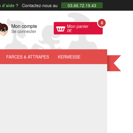
 d’aide ?
Contactez-nous au
03.66.72.19.43
0
Mon compte
Mon panier
0
€
Se connecter
FARCES
& ATTRAPES
KERMESSE