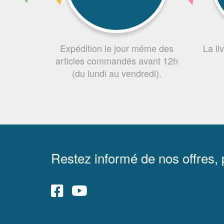
Expédition le jour même des
La li
articles commandés avant 12h
(du lundi au vendredi).
Restez informé de nos offres,