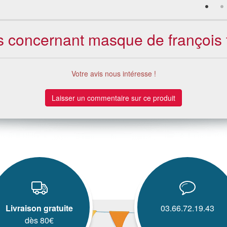
ts concernant masque de françois f
Votre avis nous intéresse !
Laisser un commentaire sur ce produit
Livraison gratuite
03.66.72.19.43
dès 80€