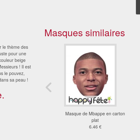
Masques similaires
ir le thème des
juste pour une
couleur beige
ssieurs ! Il est
ous le pouvez,
 dans sa peau !
.
de Elvis presley en
Masque de Mbappe en carton
carton plat
plat
4.11 €
6.46 €