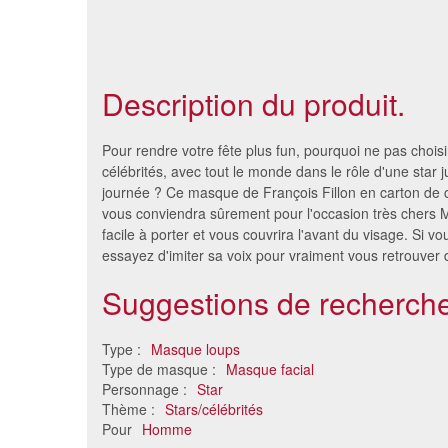
Description du produit.
Pour rendre votre fête plus fun, pourquoi ne pas chois
célébrités, avec tout le monde dans le rôle d'une star 
journée ? Ce masque de François Fillon en carton de 
vous conviendra sûrement pour l'occasion très chers Me
facile à porter et vous couvrira l'avant du visage. Si v
essayez d'imiter sa voix pour vraiment vous retrouver
Suggestions de recherche
Type :
Masque loups
Masque du Prince Charles, en
Masque 
Type de masque :
Masque facial
carton
Personnage :
Star
6.71 €
Thème :
Stars/célébrités
Pour
Homme