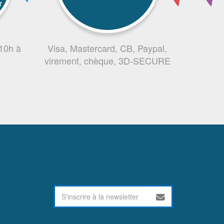
r
 10h à
Visa, Mastercard, CB, Paypal,
virement, chèque, 3D-SECURE