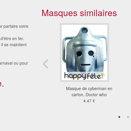
Masques similaires
 parfaire votre
'être en fer.
il se maintient
arnaval ou pour
.
de Finn en carton,
Masque de cyberman en
artoon network
carton, Doctor who
4.11 €
4.47 €