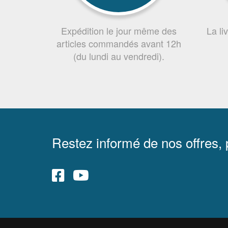
Expédition le jour même des
La li
articles commandés avant 12h
(du lundi au vendredi).
Restez informé de nos offres,