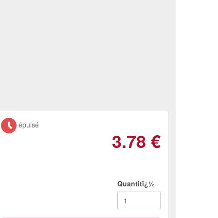
épuisé
3.78
€
Quantitï¿½