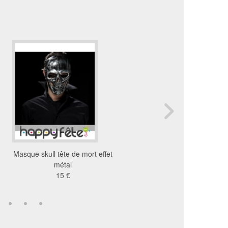
Masque skull tête de mort effet
Masque tête de mort e
métal
métal et piques
15 €
21 €