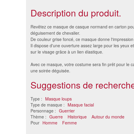
Description du produit.
Revêtez ce masque de casque normand en carton pour
déguisement de chevalier.
De couleur grise foncé, ce masque donne l'impression d
Il dispose d'une ouverture assez large pour les yeux et 
sur le visage grâce à un lien élastique.
Avec ce masque, votre costume sera fin prêt pour le c
une soirée déguisée.
Suggestions de recherche
Masque de renard pour adulte
Masque 
5.82 €
c
Type :
Masque loups
Type de masque :
Masque facial
Personnage :
Guerrier
Thème :
Guerre
Historique
Autour du monde
Pour
Homme
Femme