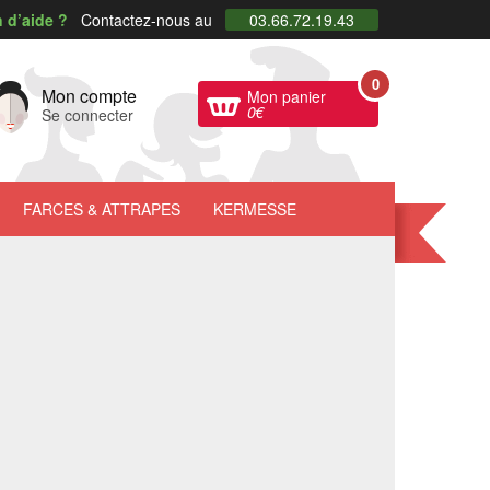
 d’aide ?
Contactez-nous au
03.66.72.19.43
0
Mon compte
Mon panier
0
€
Se connecter
FARCES
& ATTRAPES
KERMESSE