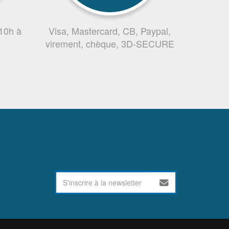
 10h à
Visa, Mastercard, CB, Paypal,
virement, chèque, 3D-SECURE