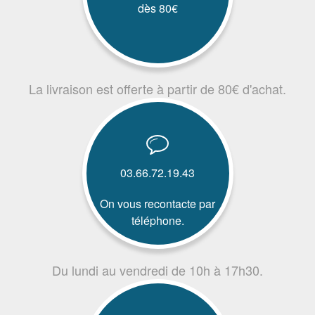
dès 80€
La livraison est offerte à partir de 80€ d'achat.
03.66.72.19.43
On vous recontacte par
téléphone.
Du lundi au vendredi de 10h à 17h30.