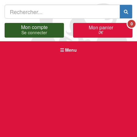
0
Mon compte
Mon panier
0
€
Se connecter
Menu