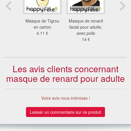
s carton
Masque de Tigrou
Masque de renard
Masques d
nages
en carton
facial pour adulte,
et bouriqu
re Time
4.11 €
avec poils
23
6 €
14 €
Les avis clients concernant
masque de renard pour adulte
Votre avis nous intéresse !
Laisser un commentaire sur ce produit