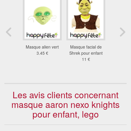
 Raphael,
Masque alien vert
Masque facial de
Masque de
inja BD
3.45 €
Shrek pour enfant
des tortu
3 €
11 €
car
5.9
Les avis clients concernant
masque aaron nexo knights
pour enfant, lego