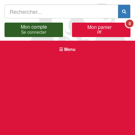
0
Mon compte
Mon panier
0
€
Se connecter
Menu