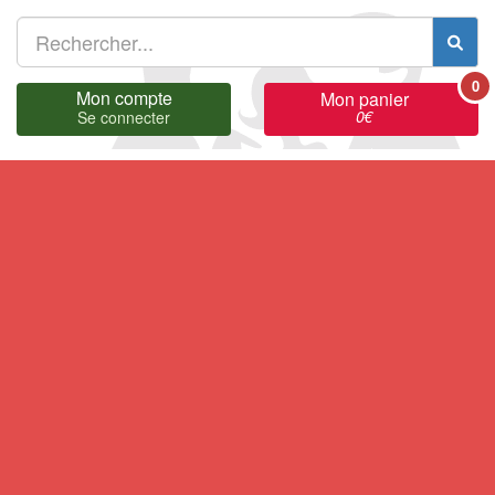
0
Mon compte
Mon panier
0
€
Se connecter