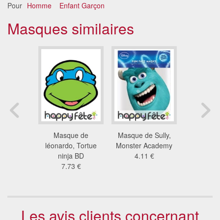
Pour
Homme
Enfant Garçon
Masques similaires
e Donald
Masque de
Masque de Sully,
Masque du
rton
léonardo, Tortue
Monster Academy
america e
3 €
ninja BD
4.11 €
Aven
7.73 €
4.1
Les avis clients concernant