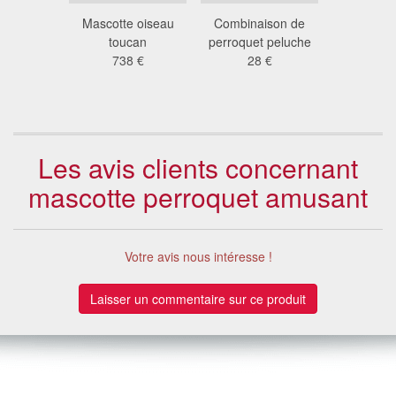
anda noir
Mascotte oiseau
Combinaison de
Costume 
lanc
toucan
perroquet peluche
mascotte
 €
738 €
28 €
lu
132
Les avis clients concernant
mascotte perroquet amusant
Votre avis nous intéresse !
Laisser un commentaire sur ce produit