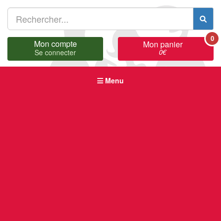
0
Mon compte
Mon panier
0
€
Se connecter
Menu