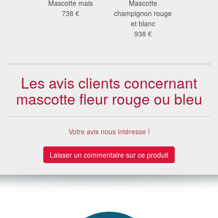
e fleur
Mascotte mais
Mascotte
Mascotte
nge
738 €
champignon rouge
(chi
 €
et blanc
868
938 €
Les avis clients concernant
mascotte fleur rouge ou bleu
Votre avis nous intéresse !
Laisser un commentaire sur ce produit