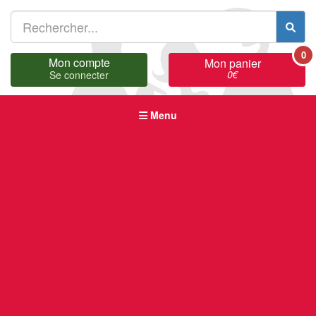
0
Mon compte
Mon panier
0
€
Se connecter
Menu