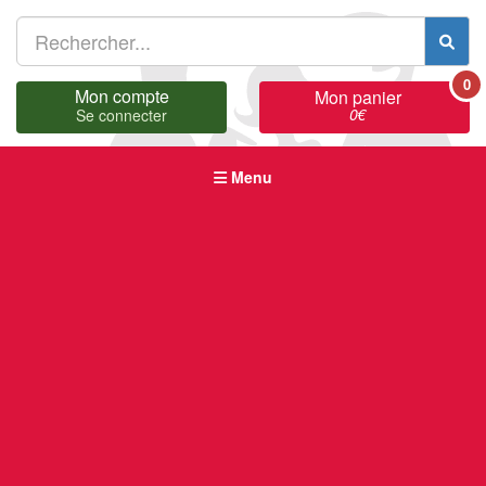
0
Mon compte
Mon panier
0
€
Se connecter
Menu