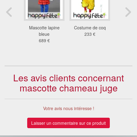
ne habillé
Mascotte lapine
Costume de coq
Mascott
 €
bleue
233 €
bernar
689 €
tonn
738
Les avis clients concernant
mascotte chameau juge
Votre avis nous intéresse !
Laisser un commentaire sur ce produit