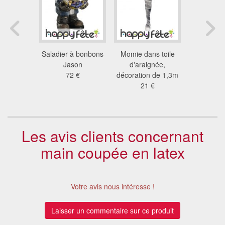
 zombie
Saladier à bonbons
Momie dans toile
9 crânes
n latex
Jason
d'araignée,
5.4
 €
72 €
décoration de 1,3m
21 €
Les avis clients concernant
main coupée en latex
Votre avis nous intéresse !
Laisser un commentaire sur ce produit