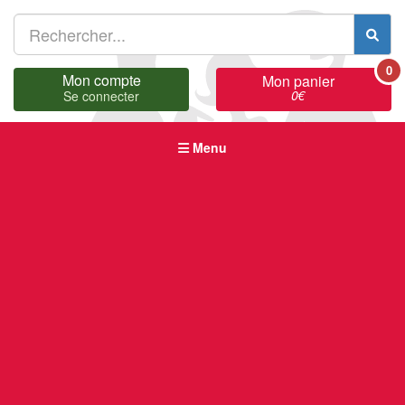
0
Mon compte
Mon panier
0
€
Se connecter
Menu