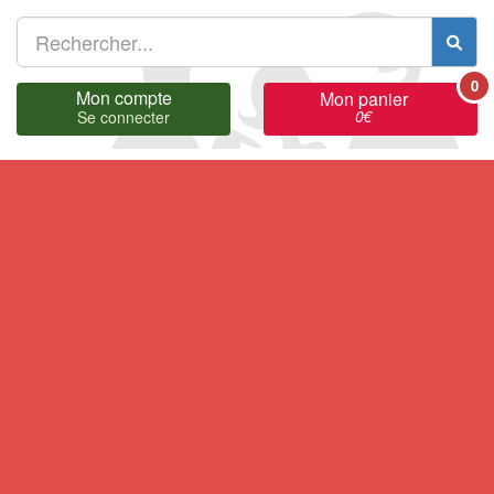
0
Mon compte
Mon panier
0
€
Se connecter