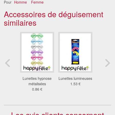
Pour
Homme
Femme
Accessoires de déguisement
similaires
s disco
Lunettes hypnose
Lunettes lumineuses
Lunettes
9 €
métalisées
1.53 €
car
0.86 €
1.1
Les avis clients concernant