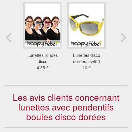
de renne
Lunettes rondes
Lunettes disco
Lunettes
 €
disco
dorées. uv400
dor
4.55 €
10 €
4.1
Les avis clients concernant
lunettes avec pendentifs
boules disco dorées