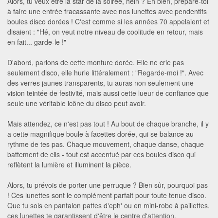
Alors, tu veux être la star de la soirée, hein ? Eh bien, prépare-toi
à faire une entrée fracassante avec nos lunettes avec pendentifs
boules disco dorées ! C'est comme si les années 70 appelaient et
disaient : "Hé, on veut notre niveau de coolitude en retour, mais
en fait... garde-le !"
D'abord, parlons de cette monture dorée. Elle ne crie pas
seulement disco, elle hurle littéralement : "Regarde-moi !". Avec
des verres jaunes transparents, tu auras non seulement une
vision teintée de festivité, mais aussi cette lueur de confiance que
seule une véritable icône du disco peut avoir.
Mais attendez, ce n'est pas tout ! Au bout de chaque branche, il y
a cette magnifique boule à facettes dorée, qui se balance au
rythme de tes pas. Chaque mouvement, chaque danse, chaque
battement de cils - tout est accentué par ces boules disco qui
reflètent la lumière et illuminent la pièce.
Alors, tu prévois de porter une perruque ? Bien sûr, pourquoi pas
! Ces lunettes sont le complément parfait pour toute tenue disco.
Que tu sois en pantalon pattes d'eph' ou en mini-robe à paillettes,
ces lunettes te garantissent d'être le centre d'attention.