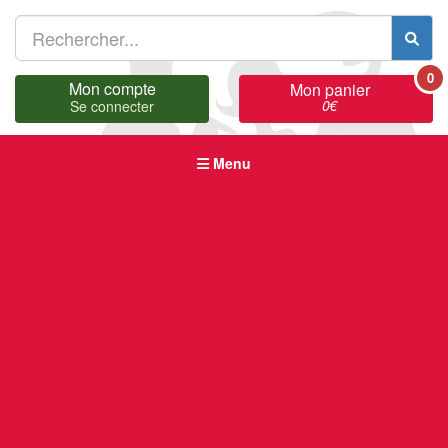
0
Mon compte
Mon panier
0
€
Se connecter
Menu