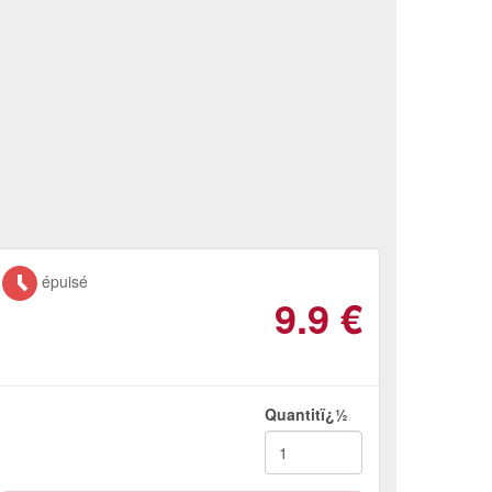
épuisé
9.9
€
Quantitï¿½