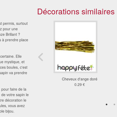
Décorations similaires
t permis, surtout
ez pour une
ze Brillant ?
s à prendre place
certaine. Elle
ue mystique, et
 ces boules, c'est
e sapin va prendre
e virvatelle dorée 4.5
Cheveux d'ange doré
M
0.29 €
pour faire de la
7.97 €
re de votre sapin le
tre décoration le
oules, vous avez
ble bijou.