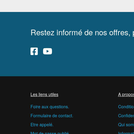
Restez informé de nos offres,
Les liens utiles
A propo
Foire aux questions.
Conditio
Formulaire de contact.
Confident
Etre appelé.
Qui som
Mot de passe oublié
Informat