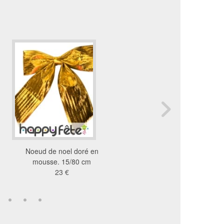
Noeud de noel doré en
Lot de 20 décorations d
mousse. 15/80 cm
dorées
23 €
6.62 €