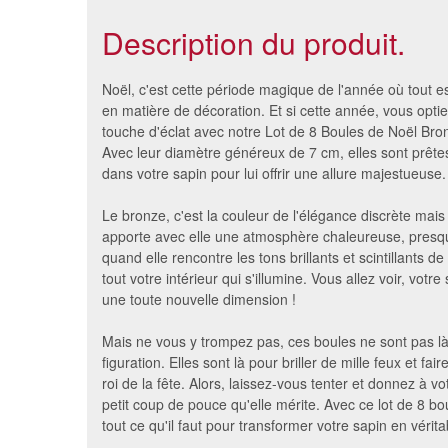
Description du produit.
Noël, c'est cette période magique de l'année où tout es
en matière de décoration. Et si cette année, vous opti
touche d'éclat avec notre Lot de 8 Boules de Noël Bron
Avec leur diamètre généreux de 7 cm, elles sont prête
dans votre sapin pour lui offrir une allure majestueuse.
Le bronze, c'est la couleur de l'élégance discrète mais 
apporte avec elle une atmosphère chaleureuse, presq
quand elle rencontre les tons brillants et scintillants de
tout votre intérieur qui s'illumine. Vous allez voir, votr
une toute nouvelle dimension !
Rideau de lamelles dorées
Guirland
0.5/5 m
Mais ne vous y trompez pas, ces boules ne sont pas là 
26 €
figuration. Elles sont là pour briller de mille feux et fai
roi de la fête. Alors, laissez-vous tenter et donnez à vo
petit coup de pouce qu'elle mérite. Avec ce lot de 8 b
tout ce qu'il faut pour transformer votre sapin en vérita