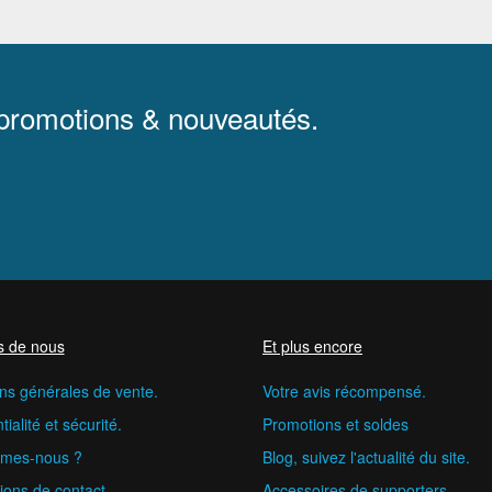
 promotions & nouveautés.
s de nous
Et plus encore
ns générales de vente.
Votre avis récompensé.
ialité et sécurité.
Promotions et soldes
mes-nous ?
Blog, suivez l'actualité du site.
ions de contact.
Accessoires de supporters