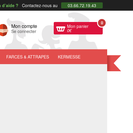
 d’aide ?
Contactez-nous au
03.66.72.19.43
0
Mon compte
Mon panier
0
€
Se connecter
FARCES
& ATTRAPES
KERMESSE