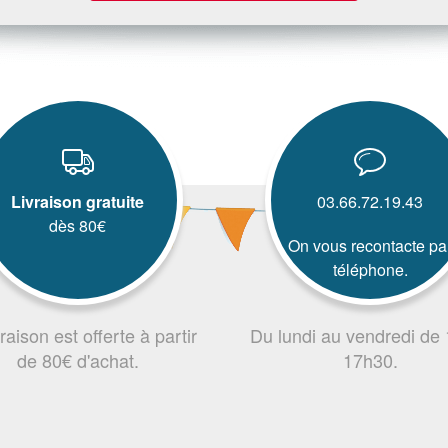
Livraison gratuite
03.66.72.19.43
dès 80€
On vous recontacte pa
téléphone.
vraison est offerte à partir
Du lundi au vendredi de
de 80€ d'achat.
17h30.